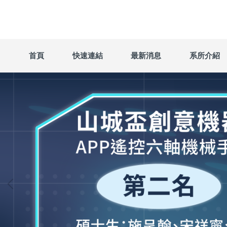
跳
到
主
要
內
首頁
快速連結
最新消息
系所介紹
容
區