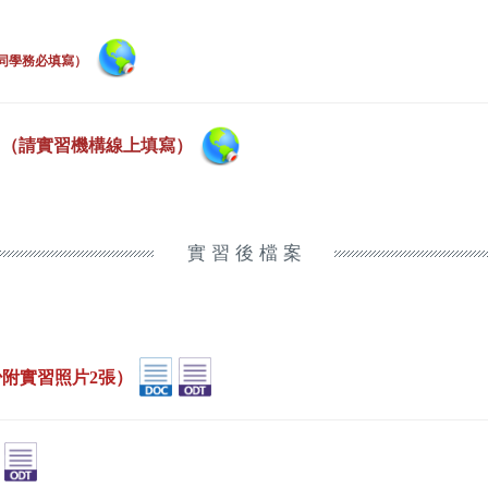
同學務必填寫）
（請實習機構線上填寫）
實 習 後 檔 案
附實習照片2張）