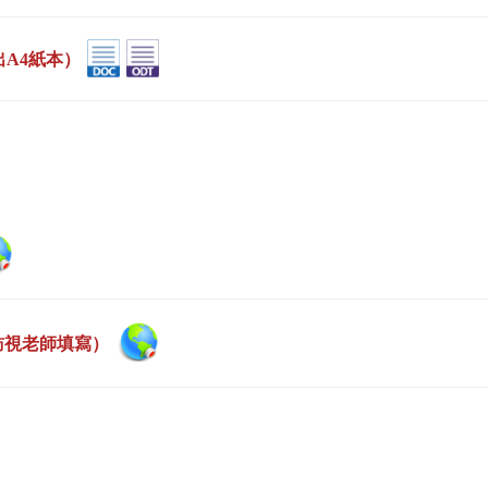
出A4紙本）
訪視老師填寫）
）