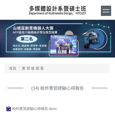
跳
到
主
要
內
容
區
首頁
實 習 後 檔 案
(14) 校外實習經驗心得報告
校外實習經驗心得報告.docx