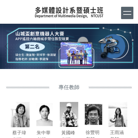
跳
到
主
要
內
容
區
專任教師
王雨涵
徐豐明
黃國峰
蔡子瑋
朱中華