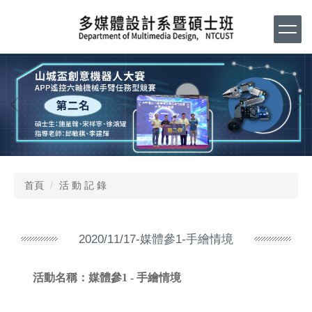
跳
到
主
要
內
容
區
首頁
活 動 記 錄
2020/11/17-媒體參1-手繪情境
活動名稱：
媒體參1 - 手繪情境