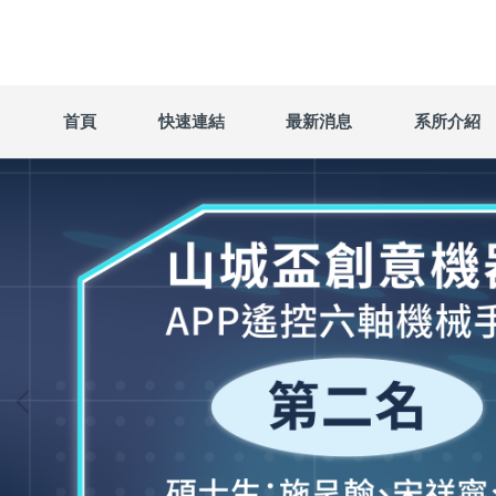
跳
到
主
要
內
首頁
快速連結
最新消息
系所介紹
容
區