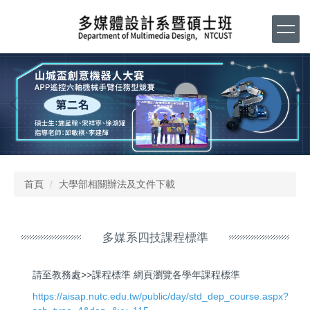
跳
到
主
要
內
容
區
首頁
大學部相關辦法及文件下載
多媒系四技課程標準
請至教務處>>課程標準 網頁瀏覽各學年課程標準
https://aisap.nutc.edu.tw/public/day/std_dep_course.aspx?