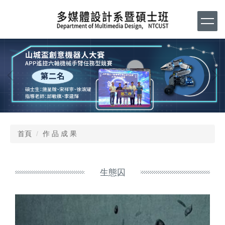
跳
到
主
要
內
容
區
首頁
作 品 成 果
生態囚