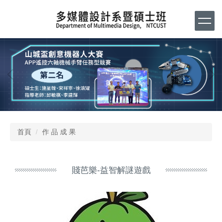
跳
到
主
要
內
容
區
首頁
作 品 成 果
賤芭樂-益智解謎遊戲