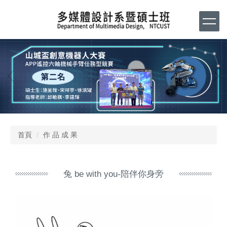
跳
到
主
要
內
容
區
首頁
作 品 成 果
兔 be with you-陪伴你身旁