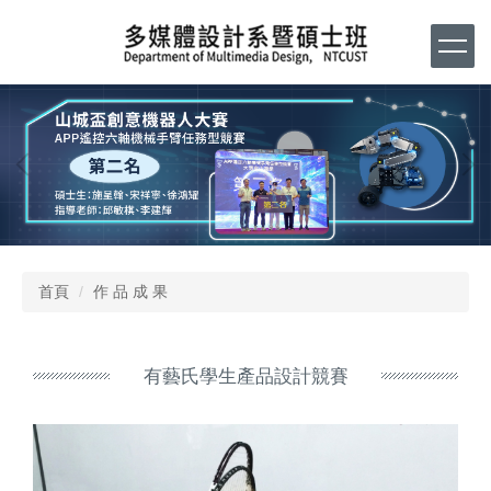
跳
到
主
要
內
容
區
首頁
作 品 成 果
有藝氏學生產品設計競賽