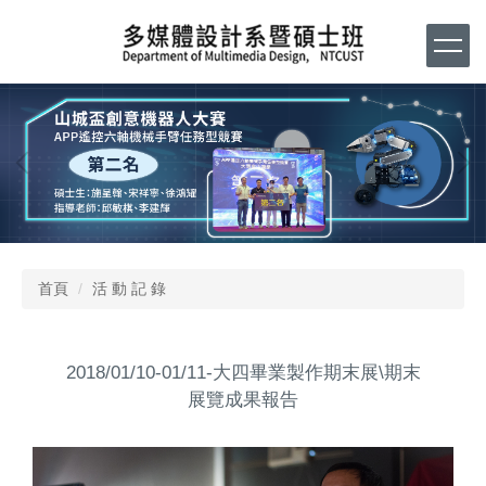
跳
到
主
要
內
容
區
首頁
活 動 記 錄
2018/01/10-01/11-大四畢業製作期末展\期末
展覽成果報告