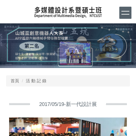
跳
到
主
要
內
容
區
首頁
活 動 記 錄
2017/05/19-新一代設計展