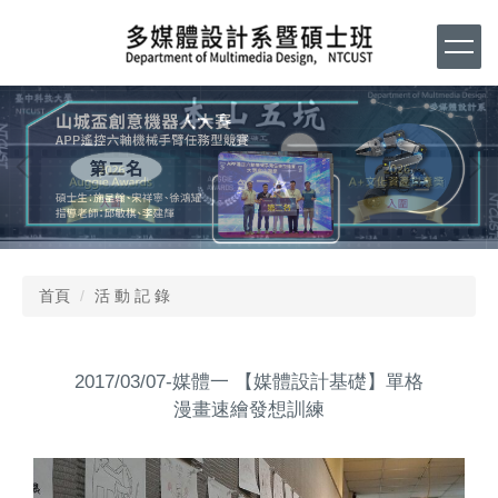
跳
到
主
要
內
容
區
首頁
活 動 記 錄
2017/03/07-媒體一 【媒體設計基礎】單格
漫畫速繪發想訓練