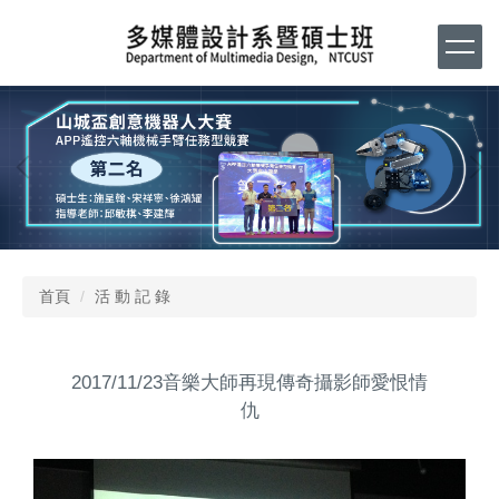
跳
到
主
要
內
容
區
首頁
活 動 記 錄
2017/11/23音樂大師再現傳奇攝影師愛恨情
仇