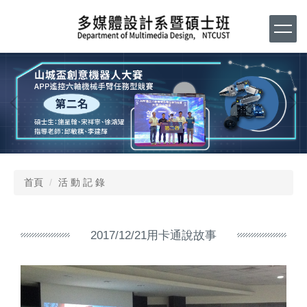
跳
到
主
要
內
容
區
首頁
活 動 記 錄
2017/12/21用卡通說故事