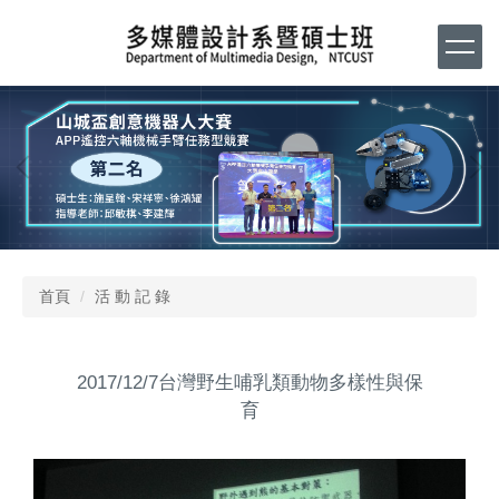
跳
到
主
要
內
容
區
首頁
活 動 記 錄
2017/12/7台灣野生哺乳類動物多樣性與保
育