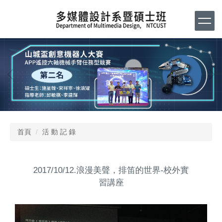
跳
到
主
要
內
容
區
首頁
活 動 記 錄
2017/10/12.浪漫美聲，排笛的世界-校外實
習講座