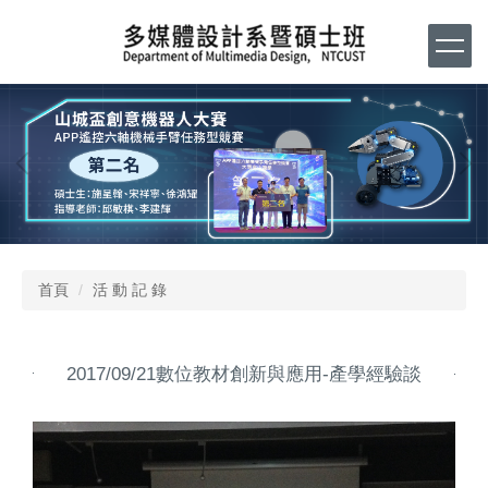
跳
到
主
要
內
容
區
首頁
活 動 記 錄
2017/09/21數位教材創新與應用-產學經驗談