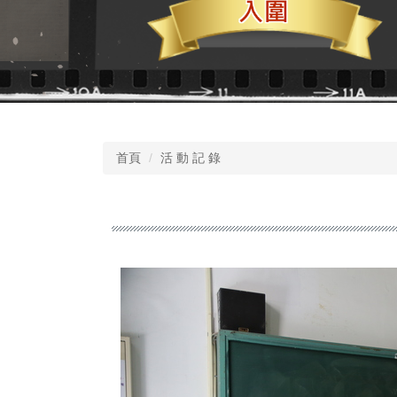
首頁
活 動 記 錄