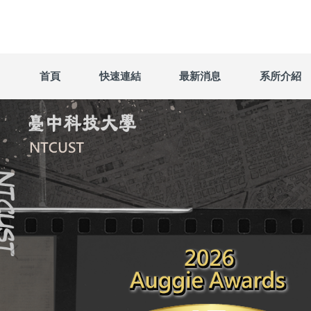
跳
到
主
要
內
首頁
快速連結
最新消息
系所介紹
容
區