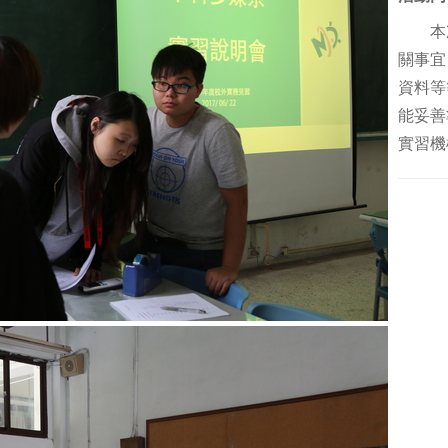
本次
關事宜
資料等
能妥善
實習機