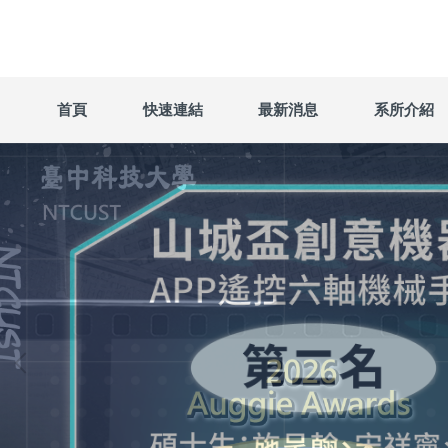
跳
到
主
要
內
首頁
快速連結
最新消息
系所介紹
容
區