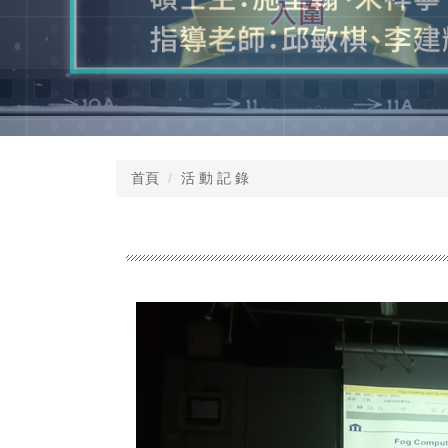
首頁
活 動 記 錄