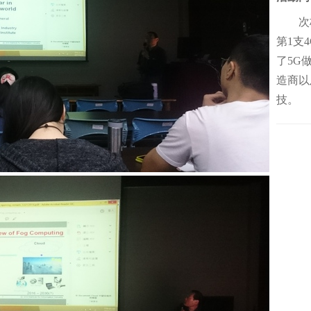
次校
第1支
了5G
造商以
技。