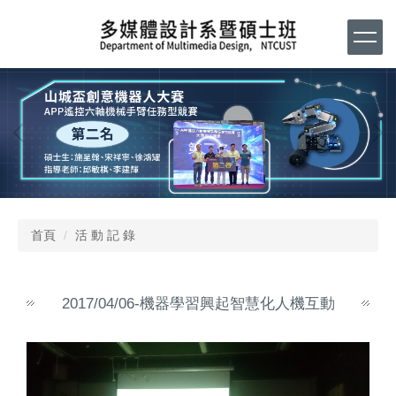
跳
到
主
要
內
容
區
首頁
活 動 記 錄
2017/04/06-機器學習興起智慧化人機互動