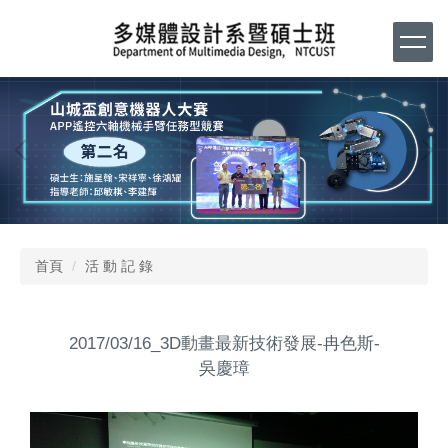
跳
到
主
要
內
容
區
首頁
活 動 記 錄
2017/03/16_3D動畫最新技術發展-冉色斯-
吳慶璋