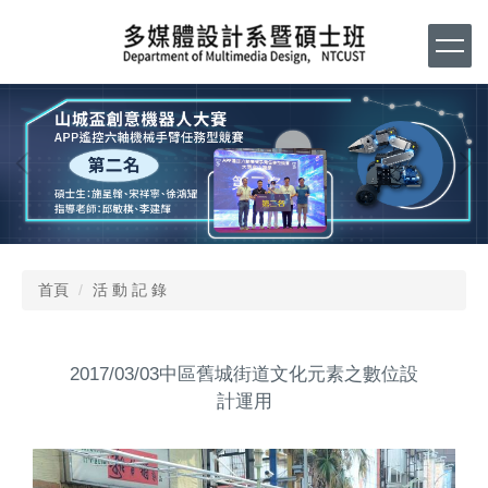
跳
到
主
要
內
容
區
首頁
活 動 記 錄
2017/03/03中區舊城街道文化元素之數位設
計運用