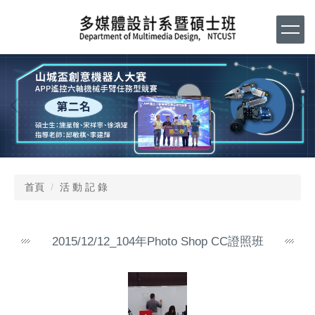
跳
到
主
要
內
容
區
首頁
活 動 記 錄
2015/12/12_104年Photo Shop CC證照班