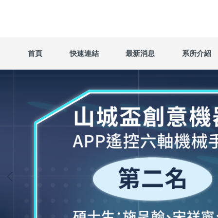
跳
到
主
要
內
首頁
快速連結
最新消息
系所介紹
容
區