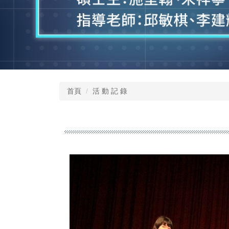
首頁
活 動 記 錄