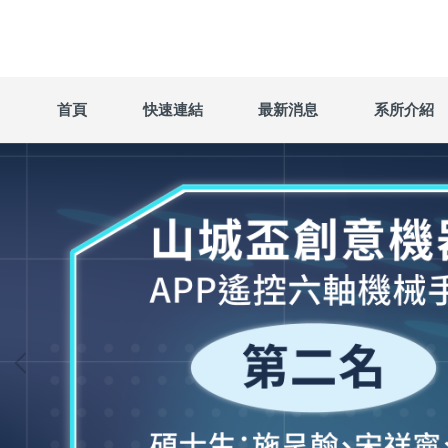
跳
到
主
要
內
首頁
快速連結
最新消息
系所介紹
容
區