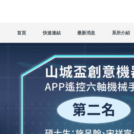
跳
到
主
要
內
首頁
快速連結
最新消息
系所介紹
容
區