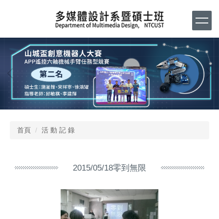
跳
到
主
要
內
容
區
首頁
活 動 記 錄
2015/05/18零到無限