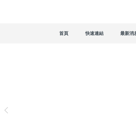
跳
到
主
要
內
首頁
快速連結
最新消
容
區