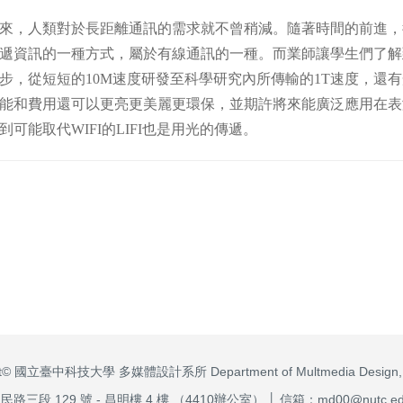
人類對於長距離通訊的需求就不曾稍減。隨著時間的前進，從19
遞資訊的一種方式，屬於有線通訊的一種。而業師讓學生們了解
步，從短短的10M速度研發至科學研究內所傳輸的1T速度，還
能和費用還可以更亮更美麗更環保，並期許將來能廣泛應用在表
可能取代WIFI的LIFI也是用光的傳遞。
ght© 國立臺中科技大學 多媒體設計系所 Department of Multmedia Design,
三段 129 號 - 昌明樓 4 樓 （4410辦公室） │ 信箱：md00@nutc.edu.t