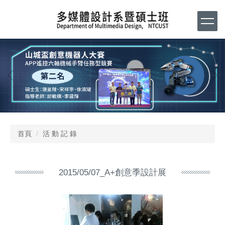
跳
到
主
要
內
容
區
首頁
活 動 記 錄
2015/05/07_A+創意季設計展