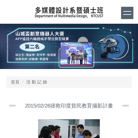
跳
到
主
要
內
容
區
首頁
活 動 記 錄
2015/02/26拯救印度貧民教育攝影計畫