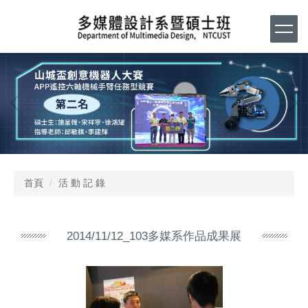
跳
到
主
要
內
容
區
首頁
活 動 記 錄
2014/11/12_103多媒系作品成果展