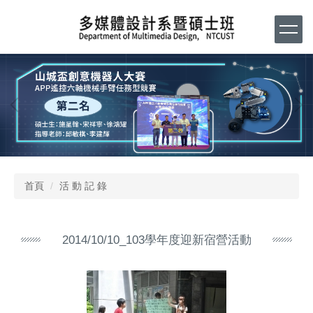
跳
到
主
要
內
容
區
首頁
活 動 記 錄
2014/10/10_103學年度迎新宿營活動