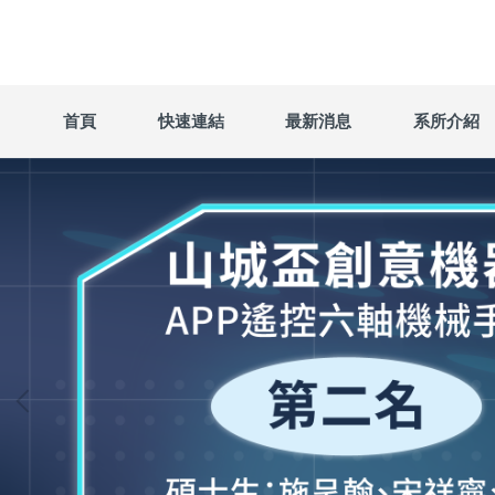
跳
到
主
要
內
首頁
快速連結
最新消息
系所介紹
容
區