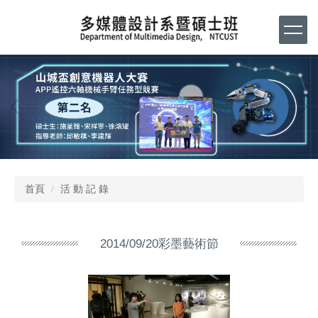
跳
到
主
要
內
容
區
首頁
活 動 記 錄
2014/09/20彩墨藝術節