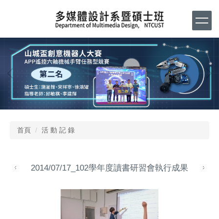
跳
到
主
要
內
容
區
首頁
活 動 記 錄
2014/07/17_102學年度讀書研習會執行成果