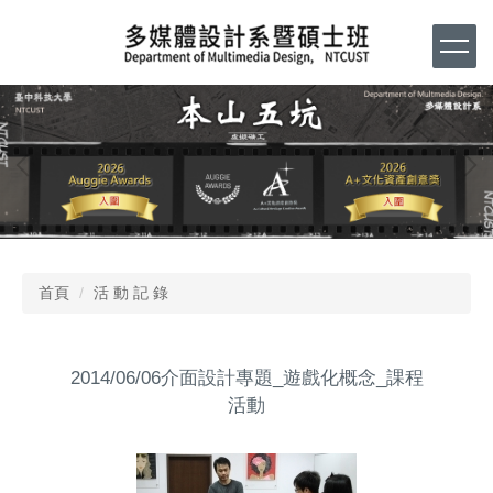
跳
到
主
要
內
容
區
首頁
活 動 記 錄
2014/06/06介面設計專題_遊戲化概念_課程
活動