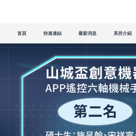
跳
到
主
要
內
首頁
快速連結
最新消息
系所介紹
容
區