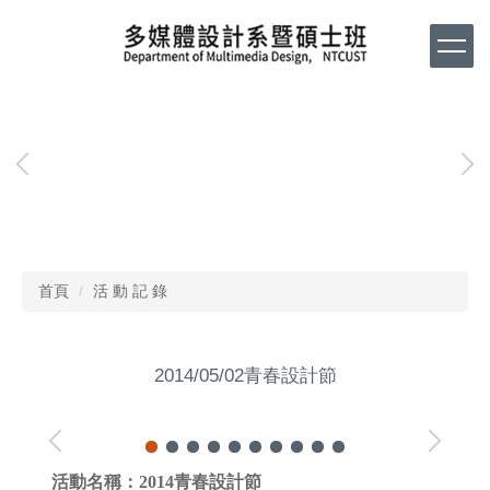
跳
到
主
要
內
容
區
首頁
活 動 記 錄
2014/05/02青春設計節
活動名稱：
2014青春設計節