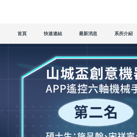
跳
到
主
要
內
首頁
快速連結
最新消息
系所介紹
容
區