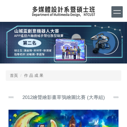
跳
到
主
要
內
容
區
首頁
作 品 成 果
2012繪聲繪影畫草鴞繪圖比賽 (大專組)