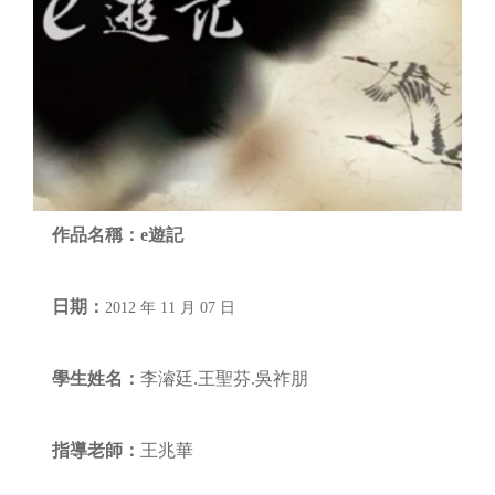
作品名稱：
e遊記
日期：
2012 年 11 月 07 日
學生姓名：
李濬廷.王聖芬.吳祚朋
指導老師：
王兆華