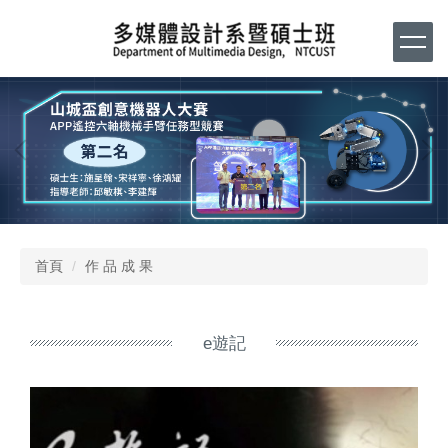
跳
到
主
要
內
容
區
首頁
作 品 成 果
e遊記