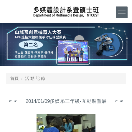
跳
到
主
要
內
容
區
首頁
活 動 記 錄
2014/01/09多媒系三年級-互動裝置展