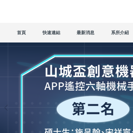
跳
到
主
要
內
首頁
快速連結
最新消息
系所介紹
容
區