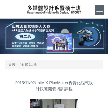
跳
到
主
要
內
容
區
首頁
活 動 記 錄
2013/11/02Unity X PlayMaker視覺化程式設
計快速開發培訓課程