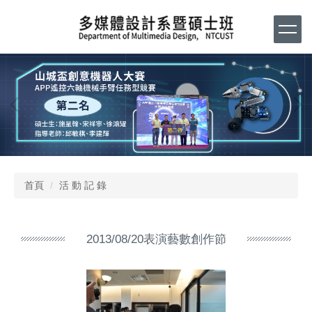
跳
到
主
要
內
容
區
首頁
活 動 記 錄
2013/08/20表演藝數創作節