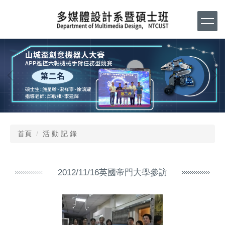
跳
到
主
要
內
容
區
首頁
活 動 記 錄
2012/11/16英國帝門大學參訪