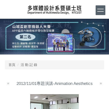
跳
到
主
要
內
容
區
首頁
活 動 記 錄
2012/11/01專題演講-Animation Aesthetics