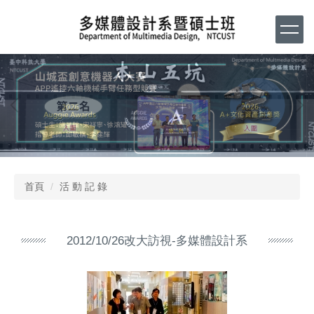
跳
到
主
要
內
容
區
首頁
活 動 記 錄
2012/10/26改大訪視-多媒體設計系