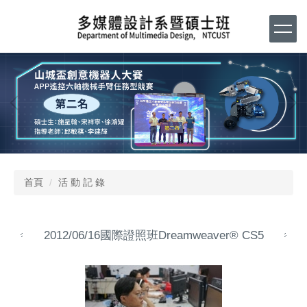
跳
到
主
要
內
容
區
首頁
活 動 記 錄
2012/06/16國際證照班Dreamweaver® CS5